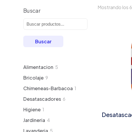
Mostrando los 6
Buscar
Buscar
5
Alimentacion
5
productos
9
Bricolaje
9
productos
1
Chimeneas-Barbacoa
1
producto
6
Desatascadores
6
productos
1
Higiene
1
Desatascad
producto
4
Jardineria
4
productos
5
Lavanderia
5