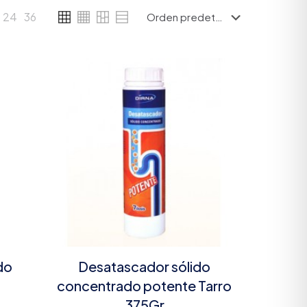
24
36
do
Desatascador sólido
concentrado potente Tarro
375Gr