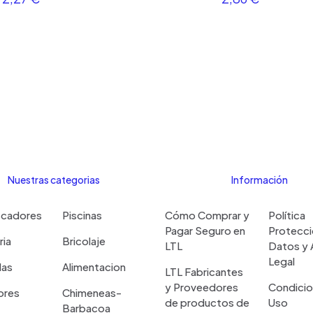
Nuestras categorias
Información
scadores
Piscinas
Cómo Comprar y
Política
Pagar Seguro en
Protecci
ria
Bricolaje
LTL
Datos y 
Legal
las
Alimentacion
LTL Fabricantes
y Proveedores
Condicio
ores
Chimeneas-
de productos de
Uso
Barbacoa