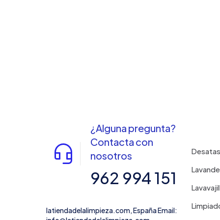
¿Alguna pregunta?
Contacta con
Desata
nosotros
Lavande
962 994 151
Lavavajil
Limpiad
latiendadelalimpieza.com, España Email: