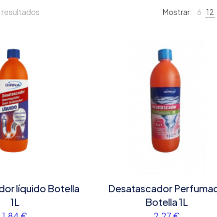
 resultados
Mostrar:
6
12
or líquido Botella
Desatascador Perfuma
1L
Botella 1L
1,84
€
2,27
€