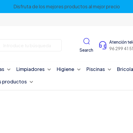
Disfruta de los mejores productos al mejor precio
Atención te
96 299 41 5
Search
as
Limpiadores
Higiene
Piscinas
Bricola
s productos