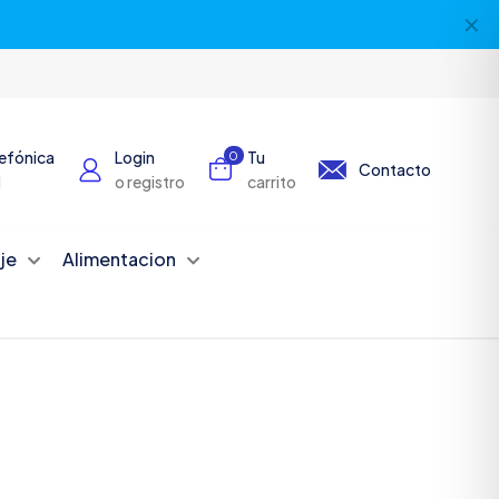
✕
lefónica
Login
Tu
0
Contacto
1
o registro
carrito
je
Alimentacion