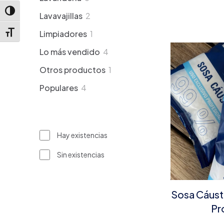
productos
Alternar alto contraste
2
Lavavajillas
2
productos
1
Limpiadores
1
Alternar tamaño de letra
producto
4
Lo más vendido
4
productos
1
Otros productos
1
producto
4
Populares
4
productos
Hay existencias
Sin existencias
Sosa Cáust
Pr