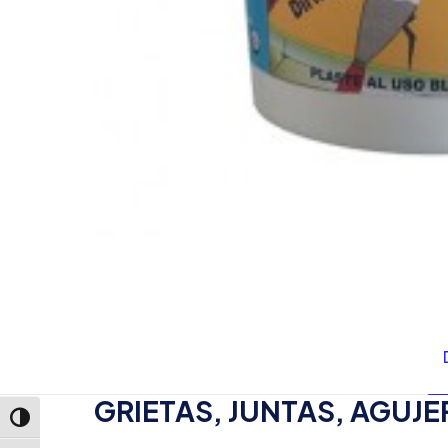
GRIETAS, JUNTAS, AGUJ
Alternar alto contraste