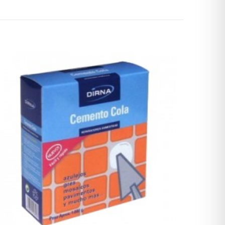
00gr”
 están marcados
5
 nombre, correo
 web en este