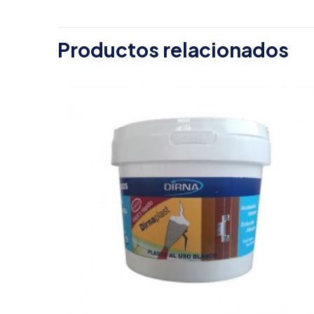
Sé el primero
Productos relacionados
Tu dirección de c
con
*
Tu puntuación
*
Nombre
*