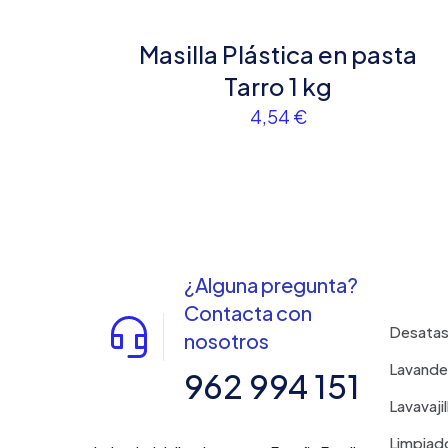
que comente.
Masilla Plástica en pasta
Tarro 1 kg
4,54
€
¿Alguna pregunta?
Contacta con
Desata
nosotros
Lavande
962 994 151
Lavavajil
Limpiad