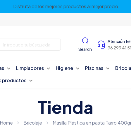
Disfruta de los mejores productos al mejor precio
Atención te
96 299 41 5
Search
as
Limpiadores
Higiene
Piscinas
Bricola
s productos
Tienda
Home
Bricolaje
Masilla Plástica en pasta Tarro 400g