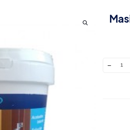
Masi
Masilla
Plástica
en
pasta
Tarro
400gr
cantidad