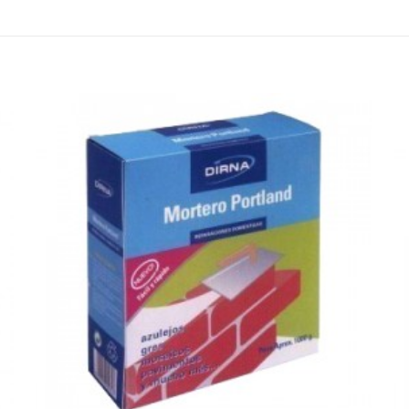
 en valorar “Masilla Plástica en pasta Tarro 4
orreo electrónico no será publicada.
Los campos obligatorios
1
2
3
4
Correo
Guarda mi
electrónico
*
electrónico y