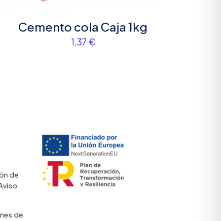
a la próxima vez
Cemento cola Caja 1kg
1,37
€
ón de
Aviso
nes de