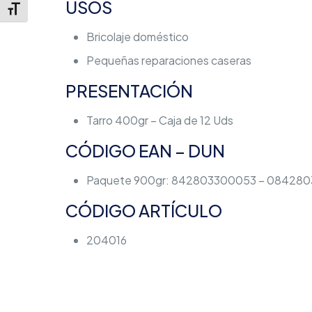
USOS
Alternar tamaño de letra
Bricolaje doméstico
Pequeñas reparaciones caseras
PRESENTACIÓN
Tarro 400gr – Caja de 12 Uds
CÓDIGO EAN – DUN
Paquete 900gr: 842803300053 – 08428
CÓDIGO ARTÍCULO
204016
Peso
No hay valoracion