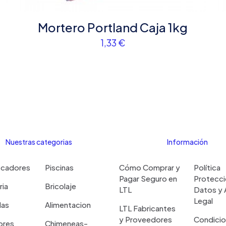
navegador par
Mortero Portland Caja 1kg
1,33
€
Nuestras categorias
Información
scadores
Piscinas
Cómo Comprar y
Política
Pagar Seguro en
Protecci
ria
Bricolaje
LTL
Datos y 
Legal
las
Alimentacion
LTL Fabricantes
y Proveedores
Condicio
ores
Chimeneas-