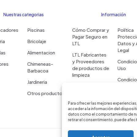
Nuestras categorias
Información
scadores
Piscinas
Cómo Comprar y
Política
Pagar Seguro en
Protecci
ria
Bricolaje
LTL
Datos y 
Legal
las
Alimentacion
LTL Fabricantes
y Proveedores
Condicio
ores
Chimeneas-
de productos de
Uso
Barbacoa
limpieza
Condicio
Jardineria
Atención al
Venta P
Cliente LTL
Limpieza
Otros productos
Para ofrecer las mejores experiencias
Plazos d
acceder a la información del disposit
Entrega 
datos como el comportamiento de nave
retirar el consentimiento, puede afect