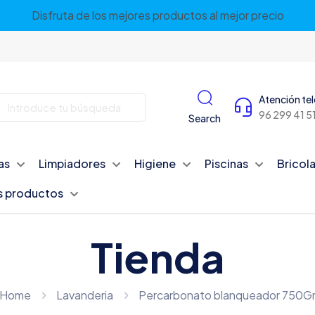
Disfruta de los mejores productos al mejor precio
Atención te
96 299 41 5
Search
as
Limpiadores
Higiene
Piscinas
Bricola
s productos
Tienda
Home
Lavanderia
Percarbonato blanqueador 750G