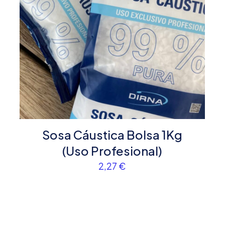
Correo
Guarda mi
electrónico
*
electrónico y
navegador par
Sosa Cáustica Bolsa 1Kg
(Uso Profesional)
2,27
€