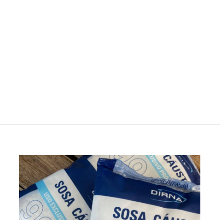
Valoraciones
es aún.
o en valorar “Percarbonato blanqueador 750
orreo electrónico no será publicada.
Los campos obligatorios
1
2
3
4