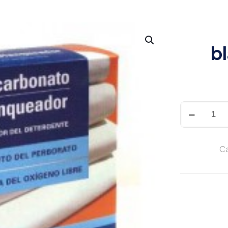
b
Percarbona
blanqueado
750Gr
cantidad
Ca