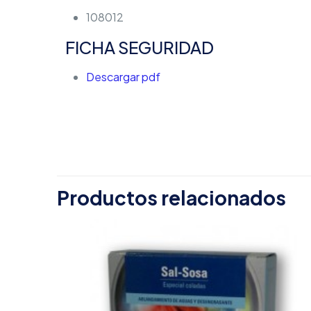
108012
FICHA SEGURIDAD
Descargar pdf
Peso
No hay valoracion
Sé el primer
Productos relacionados
Tu dirección de c
con
*
Tu puntuación
*