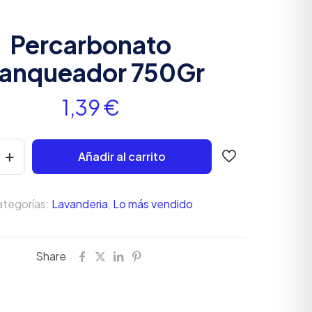
Percarbonato
lanqueador 750Gr
1,39
€
to
Añadir al carrito
r
tegorías:
Lavanderia
,
Lo más vendido
Share