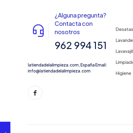
¿Alguna pregunta?
Contacta con
Desata
nosotros
Lavande
962 994 151
Lavavajil
Limpiad
latiendadelalimpieza.com, España Email:
info@latiendadelalimpieza.com
Higiene