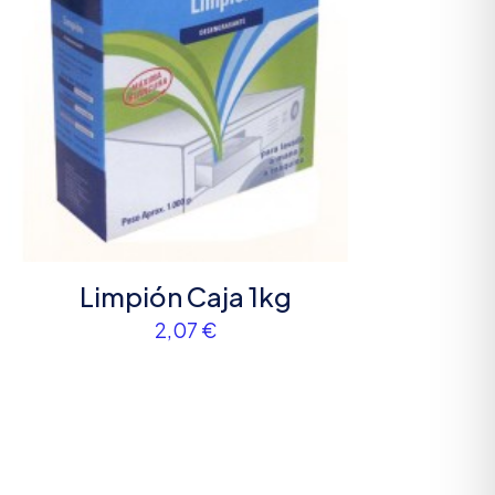
 nombre, correo
 web en este
a la próxima vez
Limpión Caja 1kg
2,07
€