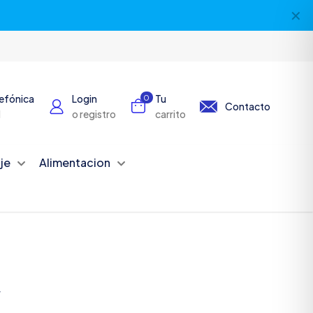
✕
lefónica
Login
Tu
0
Contacto
1
o registro
carrito
je
Alimentacion
r