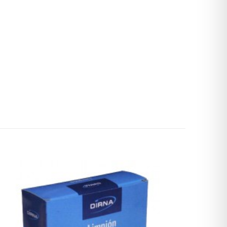
0,75 kg
Gr”
 están marcados
5