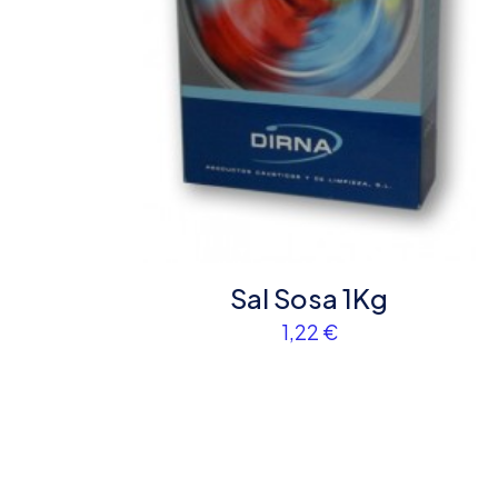
Nombre
*
que comente.
Sal Sosa 1Kg
1,22
€