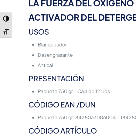
LA FUERZA DEL OXÍGENO 
ACTIVADOR DEL DETERG
Alternar alto contraste
USOS
Alternar tamaño de letra
Blanqueador
Desengrasante
Antical
PRESENTACIÓN
Paquete 750 gr – Caja de 12 Uds
CÓDIGO EAN /DUN
Paquete 750 gr: 8428033006004 – 1842
CÓDIGO ARTÍCULO